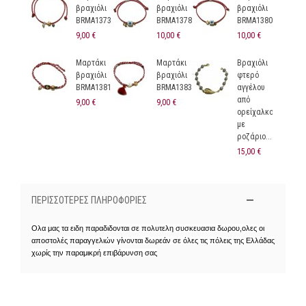
βραχιόλι
βραχιόλι
βραχιόλι
BRMA1373
BRMA1378
BRMA1380
9,00 €
10,00 €
10,00 €
Μαρτάκι
Μαρτάκι
Βραχιόλι
βραχιόλι
βραχιόλι
φτερό
BRMA1381
BRMA1383
αγγέλου
από
9,00 €
9,00 €
ορείχαλκο
με
ροζάριο...
15,00 €
ΠΕΡΙΣΣΌΤΕΡΕΣ ΠΛΗΡΟΦΟΡΊΕΣ
Ολα μας τα ειδη παραδιδονται σε πολυτελη συσκευασια δωρου,ολες οι
αποστολές παραγγελιών γίνονται δωρεάν σε όλες τις πόλεις της Ελλάδας
χωρίς την παραμικρή επιβάρυνση σας