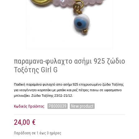
παραμανα-φυλαχτο ασήμι 925 ζώδιο
Τοξότης Girl G
Παιδική παραμάνα φυλαχτό απο ασήμι 925 επιχρυσωμένο ζώδιο Τοξότης
για νεογέννητο κοριτσάκι με ματάκι και ροζ πέτρες πανω σε υφασματινο
μπλουζάκι. Ζώδιο Τοξότης 23/11-21/12.
PB000039
New product
Κωδικός Προϊόντος:
24,00 €
Παράδοση σε 1 έως 3 ημέρες