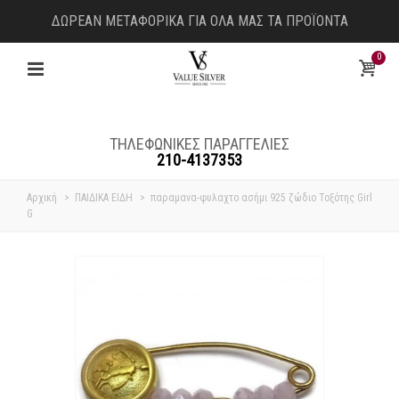
ΔΩΡΕΑΝ ΜΕΤΑΦΟΡΙΚΑ ΓΙΑ ΟΛΑ ΜΑΣ ΤΑ ΠΡΟΪΟΝΤΑ
0
ΤΗΛΕΦΩΝΙΚΕΣ ΠΑΡΑΓΓΕΛΙΕΣ
210-4137353
Αρχική
>
ΠΑΙΔΙΚΑ ΕΙΔΗ
>
παραμανα-φυλαχτο ασήμι 925 ζώδιο Τοξότης Girl
G