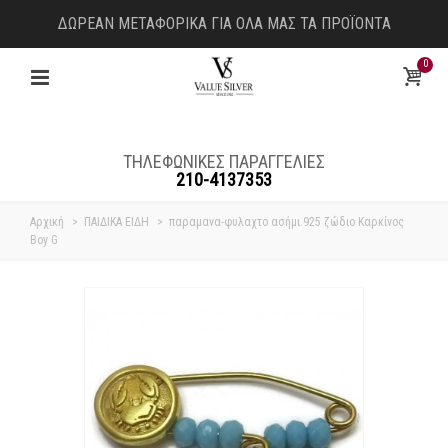
ΔΩΡΕΑΝ ΜΕΤΑΦΟΡΙΚΑ ΓΙΑ ΟΛΑ ΜΑΣ ΤΑ ΠΡΟΪΟΝΤΑ
0
ΤΗΛΕΦΩΝΙΚΕΣ ΠΑΡΑΓΓΕΛΙΕΣ
210-4137353
Αρχική
>
ΠΑΙΔΙΚΑ ΕΙΔΗ
>
παραμανα-φυλαχτο ασήμι 925 ζώδιο Καρκίνος
Boy G