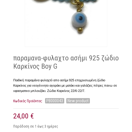
παραμανα-φυλαχτο ασήμι 925 ζώδιο
Καρκίνος Boy G
Παιδική παραμάνα φυλαχτό απο ασήμι 925 επιχρυσωμένη ζώδιο
Καρκίνος για νεογέννητο αγοράκι με ματάκι και γαλάζιες πέτρες πανω σε
υφασματινο μπλουζάκι. Ζώδιο Καρκίνος 22/6-22/7.
PB000043
New product
Κωδικός Προϊόντος:
24,00 €
Παράδοση σε 1 έως 3 ημέρες