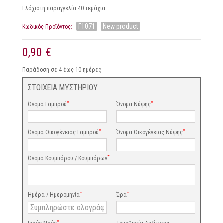
Ελάχιστη παραγγελία 40 τεμάχια
Γ1071
New product
Κωδικός Προϊόντος:
0,90 €
Παράδοση σε 4 έως 10 ημέρες
ΣΤΟΙΧΕΙΑ ΜΥΣΤΗΡΙΟΥ
*
*
Όνομα Γαμπρού
Όνομα Νύφης
*
*
Όνομα Οικογένειας Γαμπρού
Όνομα Οικογένειας Νύφης
*
Όνομα Κουμπάρου / Κουμπάρων
*
*
Ημέρα / Ημερομηνία
Ώρα
*