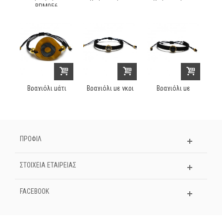
BRM056
Βραχιόλι μάτι
Βραχιόλι με γκρι
Βραχιόλι με
χειροποίητο...
κρύσταλλο...
μαύρο
κρύσταλλο...
ΠΡΟΦΙΛ
ΣΤΟΙΧΕΊΑ ΕΤΑΙΡΕΊΑΣ
FACEBOOK